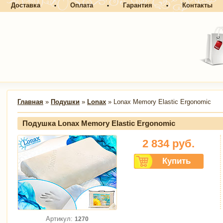
Доставка
Оплата
Гарантия
Контакты
•
•
•
Главная
»
Подушки
»
Lonax
» Lonax Memory Elastic Ergonomic
Подушка Lonax Memory Elastic Ergonomic
2 834
руб.
Артикул:
1270