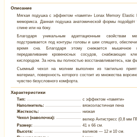
Описание
Мягкая подушка с эффектом «памяти» Lonax Memory Elastic 
меморикса. Данная подушка анатомической формы подойдёт т
спине или на боку.
Благодаря уникальным адаптационным свойствам ме
подстраивается под контуры головы и шеи спящего, обеспечи
время сна. Благодаря этому снижается мышечное на
передавливание кровеносных сосудов, снабжающих кле
кислородом. За ночь вы полностью восстанавливаетесь, как фи
Съемный чехол на молнии выполнен из тактильно прият
материал, поверхность которого состоит из множества ворсино
чувство безусловного комфорта.
Характеристики
Тип:
с эффектом «памяти»
Наполнитель:
вязкоэластичная пена
Жесткость:
низкая
Чехол (наволочка):
велюр Антистресс (0,8 мм ПП
Размер:
41 x 66 см.
Высота:
валиков — 12 и 10 см.