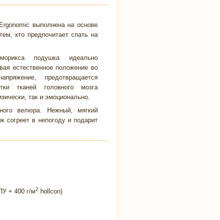
Ergonomic выполнена на основе
ем, кто предпочитает спать на
морикса подушка идеально
вая естественное положение во
пряжение, предотвращается
тки тканей головного мозга
зически, так и эмоционально.
ного велюра. Нежный, мягкий
к согреет в непогоду и подарит
2
У + 400 г/м
hollcon)